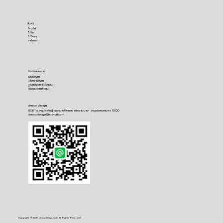
สินค้า
โคมไฟ
ไม้อัด
ไม้โครง
ลามิเนต
ติดต่อสอบถาม
​แจ้งปัญหา
ปรึกษาปัญหา
ประเมินราคาเบื้องต้น
ขั้นตอนการทำงาน
decco design
633/1 ถ.สาธุประดิษฐ์ แขวงบางโพงพาง เขตยานนาวา กรุงเทพมหานคร 10120
deccodesign@hotmail.com
Copyright © 2020 deccodesign.com All Rights Reserved