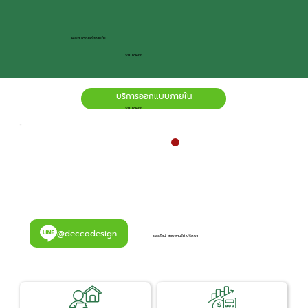
ผลงานตกแต่งภายใน
>>Click<<
บริการออกแบบภายใน
>>Click<<
@deccodesign
แอดไลน์ สอบถามให้-ปรึกษา