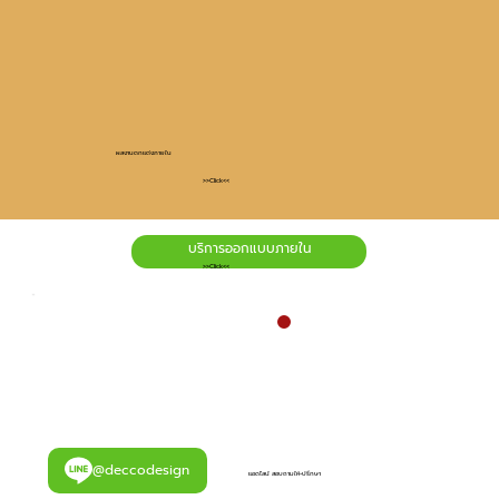
ผลงานตกแต่งภายใน
>>Click<<
บริการออกแบบภายใน
>>Click<<
@deccodesign
แอดไลน์ สอบถามให้-ปรึกษา