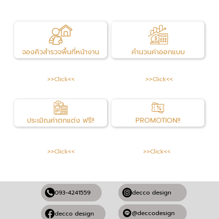
จองคิวสำรวจพื้นที่หน้างาน
คำนวนค่าออกแบบ
>>Click<<
>>Click<<
ประเมิณค่าตกแต่ง ฟรี!!
PROMOTION!!
>>Click<<
>>Click<<
093-4241559
decco design
@deccodesign
decco design