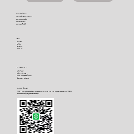
บริการทั้งหมด
สำรวจพื้นที่ให้คำปรึกษา
ออกแบบภายใน
ตกแต่งภายใน
ออกแบบโลโก้
สินค้า
โคมไฟ
ไม้อัด
ไม้โครง
ลามิเนต
ติดต่อสอบถาม
​แจ้งปัญหา
ปรึกษาปัญหา
ประเมินราคาเบื้องต้น
ขั้นตอนการทำงาน
decco design
633/1 ถ.สาธุประดิษฐ์ แขวงบางโพงพาง เขตยานนาวา กรุงเทพมหานคร 10120
deccodesign@hotmail.com