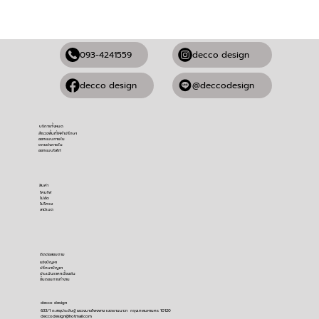
093-4241559
decco design
@deccodesign
decco design
บริการทั้งหมด
สำรวจพื้นที่ให้คำปรึกษา
ออกแบบภายใน
ตกแต่งภายใน
ออกแบบโลโก้
สินค้า
โคมไฟ
ไม้อัด
ไม้โครง
ลามิเนต
ติดต่อสอบถาม
​แจ้งปัญหา
ปรึกษาปัญหา
ประเมินราคาเบื้องต้น
ขั้นตอนการทำงาน
decco design
633/1 ถ.สาธุประดิษฐ์ แขวงบางโพงพาง เขตยานนาวา กรุงเทพมหานคร 10120
deccodesign@hotmail.com