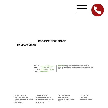
PROJECT NEW SPACE
BY DECCO DESIGN
Website :
www.clinicdeccor.com
New Space
บริการออกแบบตกแต่งบ้านและอาคาร เพื่อสร้าง
บรรยากาศที่น่าอยู่ ที่ตอบโจทย์ความต้องการและไลฟ์สไตล์ของลูกค้า โดย
Facebook :
@clinicdeccor
คำนึงถึงฟังก์ชันและความสวยงาม
Youtube :
clinicdeccor channel
Tiktok :
@clinicdeccor
SURVEY SERVICE
DESIGN SERVICE
DECCORATE SERVICE
ALLOCATION
ให้คำปรึกษาลูกค้าสำรวจพื้นที่
ออกแบบ Plan และ ภาพ 3D
บริการตกแต่งภายใน
บริการจัดหาสินค้า
วัดขนาด ประเมินราคาค่าออกแบบเพื่อ
เพื่อให้เห็นภาพจริงก่อนตกแต่ง และ
ประเมินราคา ตกแต่งจากรายการ
หลากหลายสไตล์ทุกประเภท
เข้าสู่กระบวนการ
ประเมินราคา ตกแต่งจาก
ที่เกิดขึ้นจากการออกแบบ
Design Service
ชิ้นงานออกแบบ