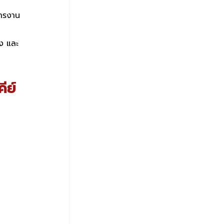
หารงาน
่ง และ
ีย์