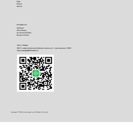
ไม้อัด
ไม้โครง
ลามิเนต
ติดต่อสอบถาม
​แจ้งปัญหา
ปรึกษาปัญหา
ประเมินราคาเบื้องต้น
ขั้นตอนการทำงาน
decco design
633/1 ถ.สาธุประดิษฐ์ แขวงบางโพงพาง เขตยานนาวา กรุงเทพมหานคร 10120
deccodesign@hotmail.com
Copyright © 2020 deccodesign.com All Rights Reserved