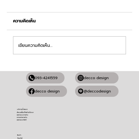
ความคิดเห็น
เขียนความคิดเห็น…
แชร์เคล็ดลับการจัดไฟในบ้านให้เข้ากับแต่ละ
ห้อง
093-4241559
decco design
@deccodesign
decco design
บริการทั้งหมด
สำรวจพื้นที่ให้คำปรึกษา
ออกแบบภายใน
ตกแต่งภายใน
ออกแบบโลโก้
สินค้า
โคมไฟ