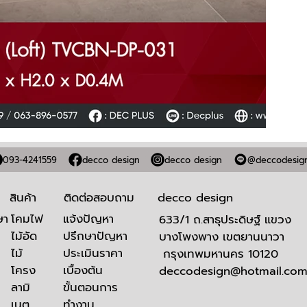
093-4241559
decco design
decco design
@deccodesig
สินค้า
ติดต่อสอบถาม
decco design
โคมไฟ
​แจ้งปัญหา
ษา
633/1 ถ.สาธุประดิษฐ์ แขวง
ไม้อัด
ปรึกษาปัญหา
บางโพงพาง เขตยานนาวา
ไม้
ประเมินราคา
กรุงเทพมหานคร 10120
โครง
เบื้องต้น
deccodesign@hotmail.co
ลามิ
ขั้นตอนการ
เนต
ทำงาน