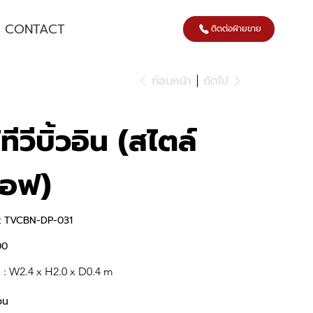
CONTACT
ติดต่อฝ่ายขาย
ก่อนหน้า
ถัดไป
ู้ทีวีบิ้วอิน (สไตล์
อฟ)
SKU
:
TVCBN-DP-031
TVCBN-
DP-
031
00
 : W2.4 x H2.0 x D0.4 m  
วน