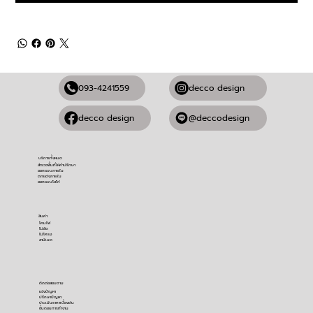
093-4241559
decco design
@deccodesign
decco design
บริการทั้งหมด
สำรวจพื้นที่ให้คำปรึกษา
ออกแบบภายใน
ตกแต่งภายใน
ออกแบบโลโก้
สินค้า
โคมไฟ
ไม้อัด
ไม้โครง
ลามิเนต
ติดต่อสอบถาม
​แจ้งปัญหา
ปรึกษาปัญหา
ประเมินราคาเบื้องต้น
ขั้นตอนการทำงาน