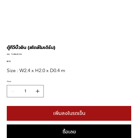
ตู้ทีวีบิ้วอิน (สไตล์โมเดิร์น)
SKU
SKU:
TVCBN-DP-034
TVCBN-
DP-
฿0.00
ราคา
034
Size : W2.4 x H2.0 x D0.4 m  
จำนวน
เพิ่มลงในรถเข็น
ซื้อเลย