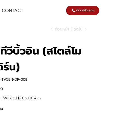
CONTACT
ติดต่อฝ่ายขาย
ก่อนหน้า
ถัดไป
ู้ทีวีบิ้วอิน (สไตล์โม
ดิร์น)
SKU
:
TVCBN-DP-008
TVCBN-
DP-
008
00
 : W1.6 x H2.0 x D0.4 m 
วน