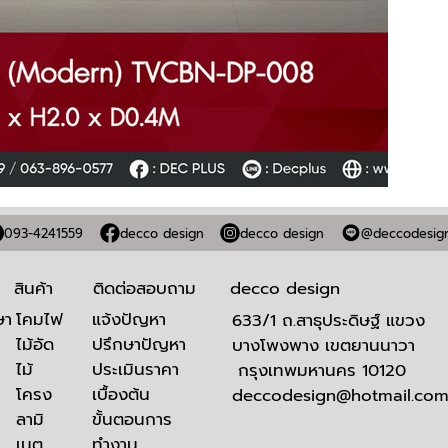
093-4241559
decco design
decco design
@deccodesig
สินค้า
ติดต่อสอบถาม
decco design
โคมไฟ
​แจ้งปัญหา
ษา
633/1 ถ.สาธุประดิษฐ์ แขวง
ไม้อัด
ปรึกษาปัญหา
บางโพงพาง เขตยานนาวา
ไม้
ประเมินราคา
กรุงเทพมหานคร 10120
โครง
เบื้องต้น
deccodesign@hotmail.co
ลามิ
ขั้นตอนการ
เนต
ทำงาน