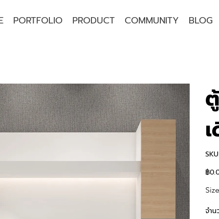
E
PORTFOLIO
PRODUCT
COMMUNITY
BLOG
ต
เ
SKU
฿0.
ราคา
Size
จำน