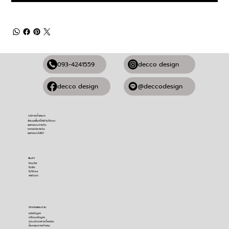
093-4241559
decco design
@deccodesign
decco design
บริการทั้งหมด
สำรวจพื้นที่ให้คำปรึกษา
ออกแบบภายใน
ตกแต่งภายใน
ออกแบบโลโก้
สินค้า
โคมไฟ
ไม้อัด
ไม้โครง
ลามิเนต
ติดต่อสอบถาม
​แจ้งปัญหา
ปรึกษาปัญหา
ประเมินราคาเบื้องต้น
ขั้นตอนการทำงาน