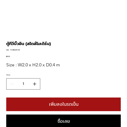
ตู้ทีวีบิ้วอิน (สไตล์โมเดิร์น)
SKU
SKU:
TVCBN-DP-019
TVCBN-
DP-
฿0.00
ราคา
019
Size : W2.0 x H2.0 x D0.4 m
จำนวน
เพิ่มลงในรถเข็น
ซื้อเลย