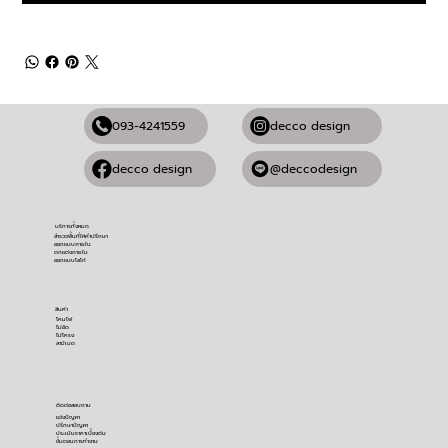
093-4241559
decco design
@deccodesign
decco design
บริการทั้งหมด
สำรวจพื้นที่ให้คำปรึกษา
ออกแบบภายใน
ตกแต่งภายใน
ออกแบบโลโก้
สินค้า
โคมไฟ
ไม้อัด
ไม้โครง
ลามิเนต
ติดต่อสอบถาม
​แจ้งปัญหา
ปรึกษาปัญหา
ประเมินราคาเบื้องต้น
ขั้นตอนการทำงาน