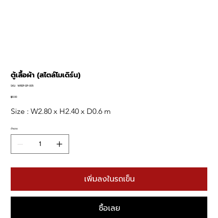
ตู้เสื้อผ้า (สไตล์โมเดิร์น)
SKU
SKU:
WRDP-DP-005
WRDP-
DP-
฿0.00
ราคา
005
Size : W2.80 x H2.40 x D0.6 m  
จำนวน
เพิ่มลงในรถเข็น
ซื้อเลย