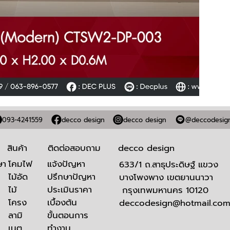
093-4241559
decco design
decco design
@deccodesig
สินค้า
ติดต่อสอบถาม
decco design
โคมไฟ
​แจ้งปัญหา
ษา
633/1 ถ.สาธุประดิษฐ์ แขวง
ไม้อัด
ปรึกษาปัญหา
บางโพงพาง เขตยานนาวา
ไม้
ประเมินราคา
กรุงเทพมหานคร 10120
โครง
เบื้องต้น
deccodesign@hotmail.co
ลามิ
ขั้นตอนการ
เนต
ทำงาน