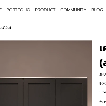
E
PORTFOLIO
PRODUCT
COMMUNITY
BLOG
มเดิร์น)
เ
(
SKU
฿0.
ราคา
Siz
จำน