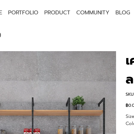
E
PORTFOLIO
PRODUCT
COMMUNITY
BLOG
)
เ
ล
SKU
฿0.
ราคา
Siz
Colo