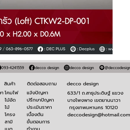
093-4241559
decco design
decco design
@deccodesig
สินค้า
ติดต่อสอบถาม
decco design
โคมไฟ
​แจ้งปัญหา
ษา
633/1 ถ.สาธุประดิษฐ์ แขวง
ไม้อัด
ปรึกษาปัญหา
บางโพงพาง เขตยานนาวา
ไม้
ประเมินราคา
กรุงเทพมหานคร 10120
โครง
เบื้องต้น
deccodesign@hotmail.co
ลามิ
ขั้นตอนการ
เนต
ทำงาน