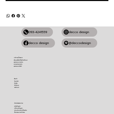
093-4241559
decco design
@deccodesign
decco design
บริการทั้งหมด
สำรวจพื้นที่ให้คำปรึกษา
ออกแบบภายใน
ตกแต่งภายใน
ออกแบบโลโก้
สินค้า
โคมไฟ
ไม้อัด
ไม้โครง
ลามิเนต
ติดต่อสอบถาม
​แจ้งปัญหา
ปรึกษาปัญหา
ประเมินราคาเบื้องต้น
ขั้นตอนการทำงาน