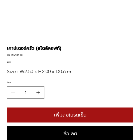
เคาน์เตอร์ครัว (สไตล์ลอฟท์)
SKU
SKU:
CTKW2-DP-002
CTKW2-
DP-
฿0.00
ราคา
002
Size : W2.50 x H2.00 x D0.6 m
จำนวน
เพิ่มลงในรถเข็น
ซื้อเลย