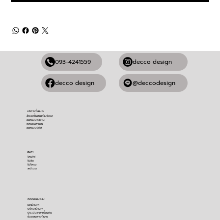
093-4241559
decco design
@deccodesign
decco design
บริการทั้งหมด
สำรวจพื้นที่ให้คำปรึกษา
ออกแบบภายใน
ตกแต่งภายใน
ออกแบบโลโก้
สินค้า
โคมไฟ
ไม้อัด
ไม้โครง
ลามิเนต
ติดต่อสอบถาม
​แจ้งปัญหา
ปรึกษาปัญหา
ประเมินราคาเบื้องต้น
ขั้นตอนการทำงาน