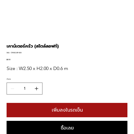
เคาน์เตอร์ครัว (สไตล์ลอฟท์)
SKU
SKU:
CTKW2-DP-003
CTKW2-
DP-
฿0.00
ราคา
003
Size : W2.50 x H2.00 x D0.6 m
จำนวน
เพิ่มลงในรถเข็น
ซื้อเลย