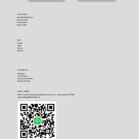
บริการทั้งหมด
สำรวจพื้นที่ให้คำปรึกษา
ออกแบบภายใน
ตกแต่งภายใน
ออกแบบโลโก้
สินค้า
โคมไฟ
ไม้อัด
ไม้โครง
ลามิเนต
ติดต่อสอบถาม
​แจ้งปัญหา
ปรึกษาปัญหา
ประเมินราคาเบื้องต้น
ขั้นตอนการทำงาน
decco design
633/1 ถ.สาธุประดิษฐ์ แขวงบางโพงพาง เขตยานนาวา กรุงเทพมหานคร 10120
deccodesign@hotmail.com