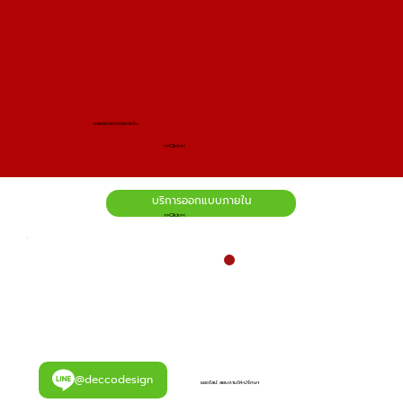
ผลงานตกแต่งภายใน
>>Click<<
บริการออกแบบภายใน
>>Click<<
@deccodesign
แอดไลน์ สอบถามให้-ปรึกษา