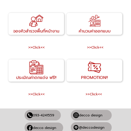
จองคิวสำรวจพื้นที่หน้างาน
คำนวนค่าออกแบบ
>>Click<<
>>Click<<
ประเมิณค่าตกแต่ง ฟรี!!
PROMOTION!!
>>Click<<
>>Click<<
093-4241559
decco design
@deccodesign
decco design